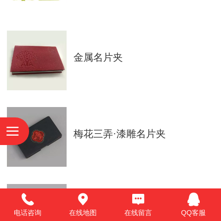
金属名片夹
梅花三弄·漆雕名片夹
牡丹·漆雕名片夹
电话咨询
在线地图
在线留言
QQ客服