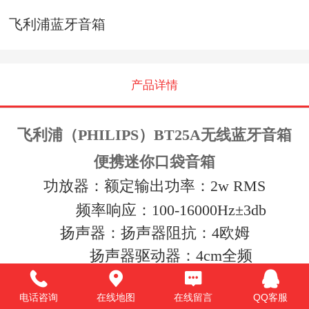
飞利浦蓝牙音箱
产品详情
飞利浦（PHILIPS）BT25A无线蓝牙音箱
便携迷你口袋音箱
功放器：额定输出功率：2w RMS
频率响应：100-16000Hz±
3db
扬声器：扬声器阻抗：4欧姆
扬声器驱动器：4cm全频
蓝牙： 蓝牙版本：V2.1+EDR
电话咨询
在线地图
在线留言
QQ客服
蓝牙规格：A2DP